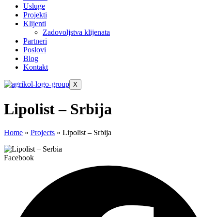
Usluge
Projekti
Klijenti
Zadovoljstva klijenata
Partneri
Poslovi
Blog
Kontakt
X
Lipolist – Srbija
Home
»
Projects
»
Lipolist – Srbija
Facebook