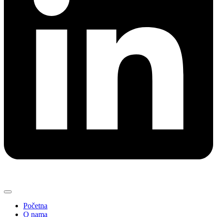
Početna
O nama