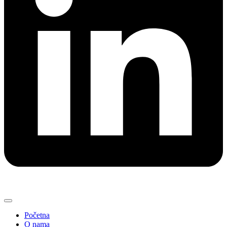
Početna
O nama