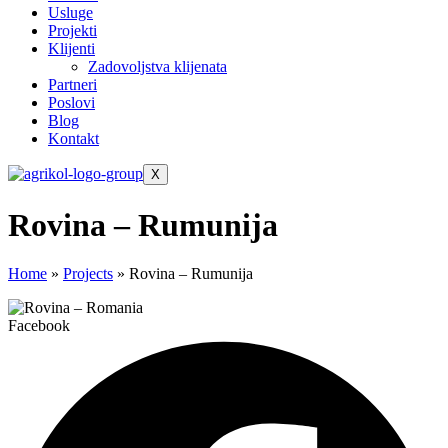
Usluge
Projekti
Klijenti
Zadovoljstva klijenata
Partneri
Poslovi
Blog
Kontakt
X
Rovina – Rumunija
Home
»
Projects
»
Rovina – Rumunija
Facebook