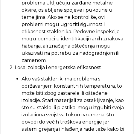
problema uključuju zarđane metalne
okvire, oslabljene spojeve i pukotine u
temeljima. Ako se ne kontroliše, ovi
problemi mogu ugroziti sigurnost i
efikasnost staklenika. Redovne inspekcije
mogu pomoći u identifikaciji ranih znakova
habanja, ali značajna oštećenja mogu
ukazivati na potrebu za nadogradnjom ili
zamenom.
2. Loša izolacija i energetska efikasnost
Ako vaš staklenik ima problema s
održavanjem konstantnih temperatura, to
može biti zbog zastarele ili oštećene
izolacije. Stari materijali za ostakljivanje, kao
što su staklo ili plastika, mogu izgubiti svoja
izolaciona svojstva tokom vremena, što
dovodi do većih troškova energije jer
sistemi grejanja i hlađenja rade teže kako bi