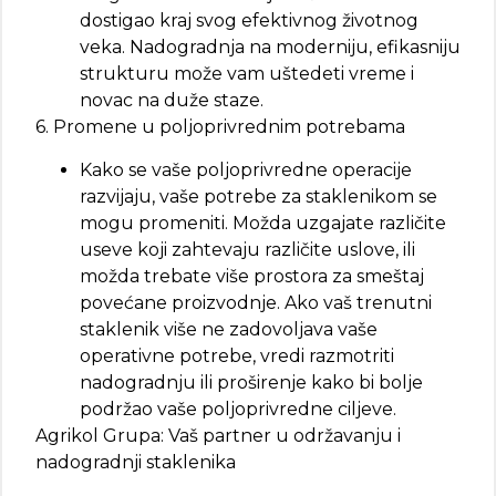
dostigao kraj svog efektivnog životnog
veka. Nadogradnja na moderniju, efikasniju
strukturu može vam uštedeti vreme i
novac na duže staze.
6. Promene u poljoprivrednim potrebama
Kako se vaše poljoprivredne operacije
razvijaju, vaše potrebe za staklenikom se
mogu promeniti. Možda uzgajate različite
useve koji zahtevaju različite uslove, ili
možda trebate više prostora za smeštaj
povećane proizvodnje. Ako vaš trenutni
staklenik više ne zadovoljava vaše
operativne potrebe, vredi razmotriti
nadogradnju ili proširenje kako bi bolje
podržao vaše poljoprivredne ciljeve.
Agrikol Grupa: Vaš partner u održavanju i
nadogradnji staklenika