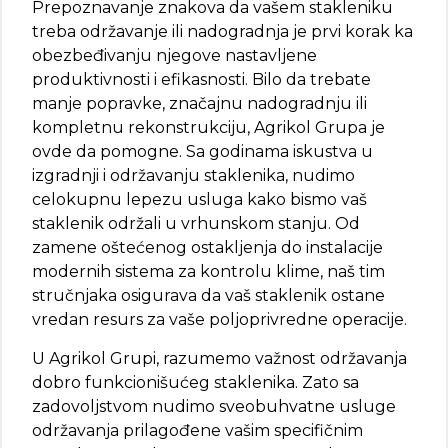
Prepoznavanje znakova da vašem stakleniku
treba održavanje ili nadogradnja je prvi korak ka
obezbeđivanju njegove nastavljene
produktivnosti i efikasnosti. Bilo da trebate
manje popravke, značajnu nadogradnju ili
kompletnu rekonstrukciju, Agrikol Grupa je
ovde da pomogne. Sa godinama iskustva u
izgradnji i održavanju staklenika, nudimo
celokupnu lepezu usluga kako bismo vaš
staklenik održali u vrhunskom stanju. Od
zamene oštećenog ostakljenja do instalacije
modernih sistema za kontrolu klime, naš tim
stručnjaka osigurava da vaš staklenik ostane
vredan resurs za vaše poljoprivredne operacije.
U Agrikol Grupi, razumemo važnost održavanja
dobro funkcionišućeg staklenika. Zato sa
zadovoljstvom nudimo sveobuhvatne usluge
održavanja prilagođene vašim specifičnim