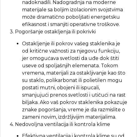
nadoknadili. Nadogradnja na moderne
materijale sa boljim izolacionim svojstvima
može dramatično poboljšati energetsku
efikasnost i smanjiti operativne troškove.
3. Pogoršanje ostakljenja ili pokrivki
Ostakljenje ili pokrov vašeg staklenika je
od kritične važnosti za njegovu funkciju,
jer omogućava svetlosti da uđe dok štiti
useve od spoljašnjih elemenata. Tokom
vremena, materijali za ostakljivanje kao što
su staklo, polikarbonat ili polietilen mogu
postati mutni, obojeni ili ispucali,
smanjujući prenos svetlosti i utičući na rast
biljaka. Ako vaš pokrov staklenika pokazuje
znake pogoršanja, vreme je da razmislite o
zameni novim, izdržljivijim materijalima.
4. Nedovoljna ventilacija ili kontrola klime
Efektivna ventilacija i kontrola klime su od