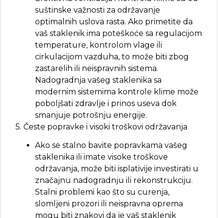
suštinske važnosti za održavanje
optimalnih uslova rasta. Ako primetite da
vaš staklenik ima poteškoće sa regulacijom
temperature, kontrolom vlage ili
cirkulacijom vazduha, to može biti zbog
zastarelih ili neispravnih sistema.
Nadogradnja vašeg staklenika sa
modernim sistemima kontrole klime može
poboljšati zdravlje i prinos useva dok
smanjuje potrošnju energije.
5. Česte popravke i visoki troškovi održavanja
Ako se stalno bavite popravkama vašeg
staklenika ili imate visoke troškove
održavanja, može biti isplativije investirati u
značajnu nadogradnju ili rekonstrukciju.
Stalni problemi kao što su curenja,
slomljeni prozori ili neispravna oprema
mogu biti znakovi da je vaš staklenik