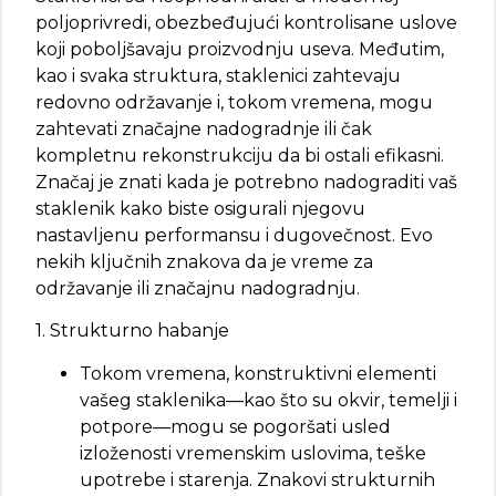
poljoprivredi, obezbeđujući kontrolisane uslove
koji poboljšavaju proizvodnju useva. Međutim,
kao i svaka struktura, staklenici zahtevaju
redovno održavanje i, tokom vremena, mogu
zahtevati značajne nadogradnje ili čak
kompletnu rekonstrukciju da bi ostali efikasni.
Značaj je znati kada je potrebno nadograditi vaš
staklenik kako biste osigurali njegovu
nastavljenu performansu i dugovečnost. Evo
nekih ključnih znakova da je vreme za
održavanje ili značajnu nadogradnju.
1. Strukturno habanje
Tokom vremena, konstruktivni elementi
vašeg staklenika—kao što su okvir, temelji i
potpore—mogu se pogoršati usled
izloženosti vremenskim uslovima, teške
upotrebe i starenja. Znakovi strukturnih