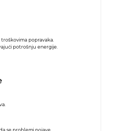
m troškovima popravaka.
ajući potrošnju energije.
e
va.
ada se problemi pojave.