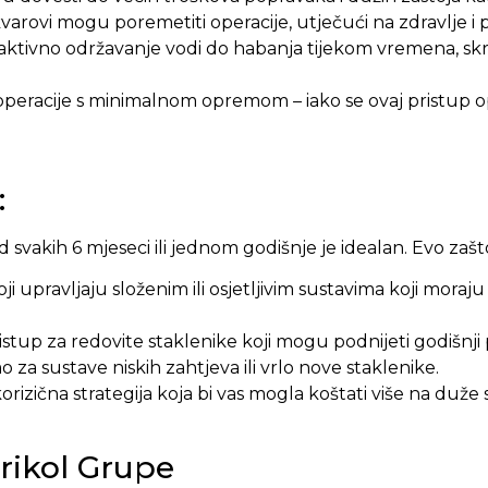
 kvarovi mogu poremetiti operacije, utječući na zdravlje i
ktivno održavanje vodi do habanja tijekom vremena, skra
 operacije s minimalnom opremom – iako se ovaj pristup
:
 svakih 6 mjeseci ili jednom godišnje je idealan. Evo zašt
oji upravljaju složenim ili osjetljivim sustavima koji mor
up za redovite staklenike koji mogu podnijeti godišnji 
za sustave niskih zahtjeva ili vrlo nove staklenike.
izična strategija koja bi vas mogla koštati više na duže 
rikol Grupe