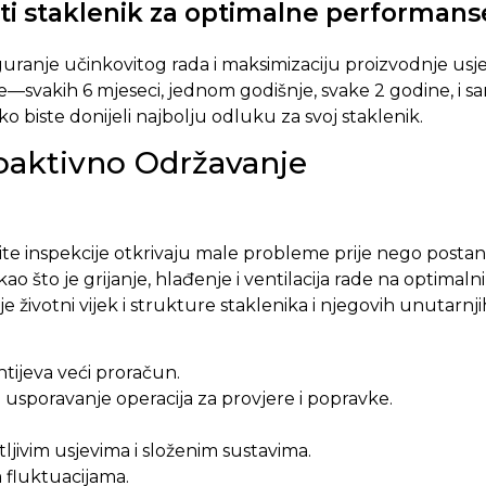
ati staklenik za optimalne performans
uranje učinkovitog rada i maksimizaciju proizvodnje usjev
rede—svakih 6 mjeseci, jednom godišnje, svake 2 godine, 
 biste donijeli najbolju odluku za svoj staklenik.
roaktivno Održavanje
te inspekcije otkrivaju male probleme prije nego postan
ao što je grijanje, hlađenje i ventilacija rade na optima
životni vijek i strukture staklenika i njegovih unutarnji
htijeva veći proračun.
i usporavanje operacija za provjere i popravke.
tljivim usjevima i složenim sustavima.
 fluktuacijama.