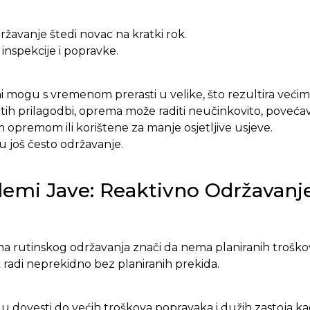
ržavanje štedi novac na kratki rok.
 inspekcije i popravke.
mi mogu s vremenom prerasti u velike, što rezultira veći
tih prilagodbi, oprema može raditi neučinkovito, povećav
 opremom ili korištene za manje osjetljive usjeve.
ju još često održavanje.
lemi Jave: Reaktivno Održavanj
rutinskog održavanja znači da nema planiranih troško
 radi neprekidno bez planiranih prekida.
gu dovesti do većih troškova popravaka i dužih zastoja k