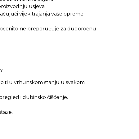
 proizvodnju usjeva.
ćujući vijek trajanja vaše opreme i
 općenito ne preporučuje za dugoročnu
o:
aju biti u vrhunskom stanju u svakom
pregled i dubinsko čišćenje.
staze.