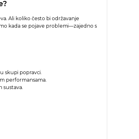
e?
a. Ali koliko često bi održavanje
i samo kada se pojave problemi—zajedno s
u skupi popravci.
lnim performansama.
h sustava.