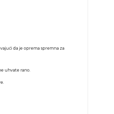
avajući da je oprema spremna za
ne uhvate rano.
e.