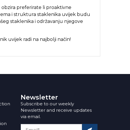
bzira preferirate li proaktivne
prema i struktura staklenika uvijek budu
eg staklenika i održavanju njegove
ik uvijek radi na najbolji način!
Newsletter
ction
Subscribe to our weekly
Newsletter and receive updates
via email.
tion