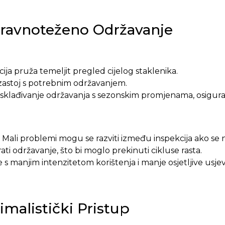
Uravnoteženo Održavanje
ija pruža temeljit pregled cijelog staklenika.
 zastoj s potrebnim održavanjem.
sklađivanje održavanja s sezonskim promjenama, osigur
ali problemi mogu se razviti između inspekcija ako se 
irati održavanje, što bi moglo prekinuti cikluse rasta.
 s manjim intenzitetom korištenja i manje osjetljive usjev
imalistički Pristup