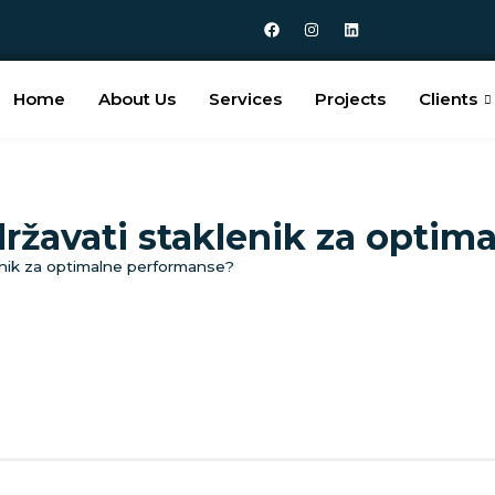
Home
About Us
Services
Projects
Clients
državati staklenik za opti
enik za optimalne performanse?