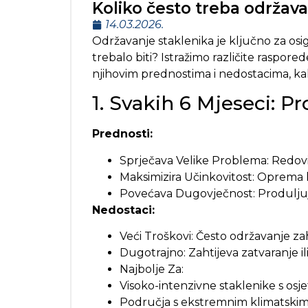
Koliko često treba održav
14.03.2026.
Održavanje staklenika je ključno za osig
trebalo biti? Istražimo različite raspo
njihovim prednostima i nedostacima, kako
1. Svakih 6 Mjeseci: P
Prednosti:
Sprječava Velike Problema: Redovi
Maksimizira Učinkovitost: Oprema k
Povećava Dugovječnost: Produljuje 
Nedostaci:
Veći Troškovi: Često održavanje za
Dugotrajno: Zahtijeva zatvaranje il
Najbolje Za:
Visoko-intenzivne staklenike s osje
Područja s ekstremnim klimatskim