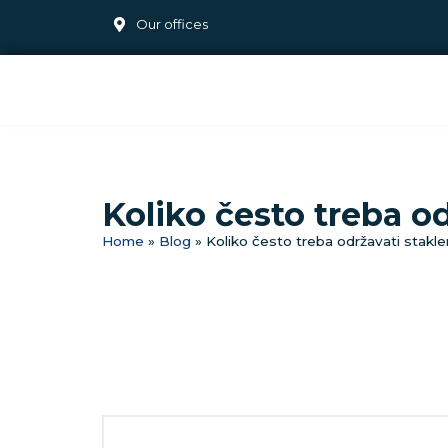
Our offices
Koliko često treba o
Home
»
Blog
»
Koliko često treba održavati stakl