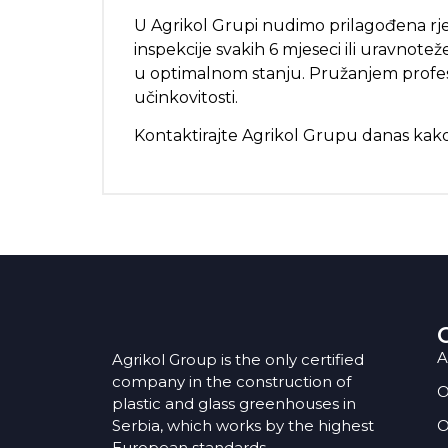
U Agrikol Grupi nudimo prilagođena rje
inspekcije svakih 6 mjeseci ili uravnote
u optimalnom stanju. Pružanjem profes
učinkovitosti.
Kontaktirajte Agrikol Grupu danas kako bi
A
Agrikol Group is the only certified
company in the construction of
O
plastic and glass greenhouses in
Serbia, which works by the highest
O
European standards.