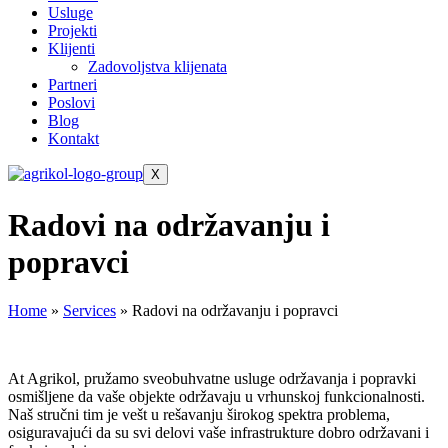
Usluge
Projekti
Klijenti
Zadovoljstva klijenata
Partneri
Poslovi
Blog
Kontakt
X
Radovi na održavanju i
popravci
Home
»
Services
»
Radovi na održavanju i popravci
At Agrikol, pružamo sveobuhvatne usluge održavanja i popravki
osmišljene da vaše objekte održavaju u vrhunskoj funkcionalnosti.
Naš stručni tim je vešt u rešavanju širokog spektra problema,
osiguravajući da su svi delovi vaše infrastrukture dobro održavani i