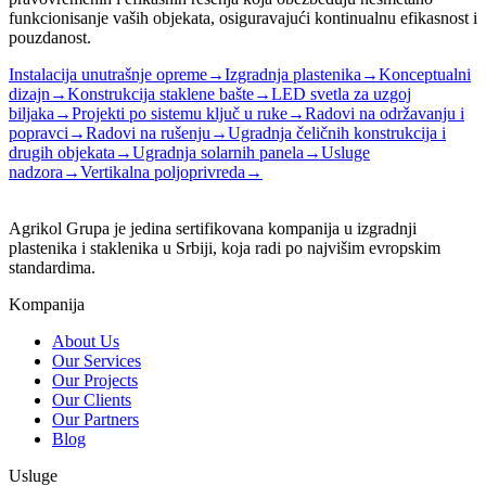
funkcionisanje vaših objekata, osiguravajući kontinualnu efikasnost i
pouzdanost.
Instalacija unutrašnje opreme
→
Izgradnja plastenika
→
Konceptualni
dizajn
→
Konstrukcija staklene bašte
→
LED svetla za uzgoj
biljaka
→
Projekti po sistemu ključ u ruke
→
Radovi na održavanju i
popravci
→
Radovi na rušenju
→
Ugradnja čeličnih konstrukcija i
drugih objekata
→
Ugradnja solarnih panela
→
Usluge
nadzora
→
Vertikalna poljoprivreda
→
Agrikol Grupa je jedina sertifikovana kompanija u izgradnji
plastenika i staklenika u Srbiji, koja radi po najvišim evropskim
standardima.
Kompanija
About Us
Our Services
Our Projects
Our Clients
Our Partners
Blog
Usluge