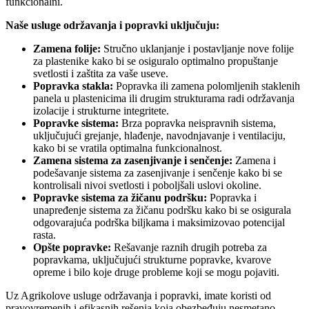
funkcionalni.
Naše usluge održavanja i popravki uključuju:
Zamena folije:
Stručno uklanjanje i postavljanje nove folije
za plastenike kako bi se osiguralo optimalno propuštanje
svetlosti i zaštita za vaše useve.
Popravka stakla:
Popravka ili zamena polomljenih staklenih
panela u plastenicima ili drugim strukturama radi održavanja
izolacije i strukturne integritete.
Popravke sistema:
Brza popravka neispravnih sistema,
uključujući grejanje, hlađenje, navodnjavanje i ventilaciju,
kako bi se vratila optimalna funkcionalnost.
Zamena sistema za zasenjivanje i senčenje:
Zamena i
podešavanje sistema za zasenjivanje i senčenje kako bi se
kontrolisali nivoi svetlosti i poboljšali uslovi okoline.
Popravke sistema za žičanu podršku:
Popravka i
unapređenje sistema za žičanu podršku kako bi se osigurala
odgovarajuća podrška biljkama i maksimizovao potencijal
rasta.
Opšte popravke:
Rešavanje raznih drugih potreba za
popravkama, uključujući strukturne popravke, kvarove
opreme i bilo koje druge probleme koji se mogu pojaviti.
Uz Agrikolove usluge održavanja i popravki, imate koristi od
pravovremenih i efikasnih rešenja koja obezbeđuju nesmetano